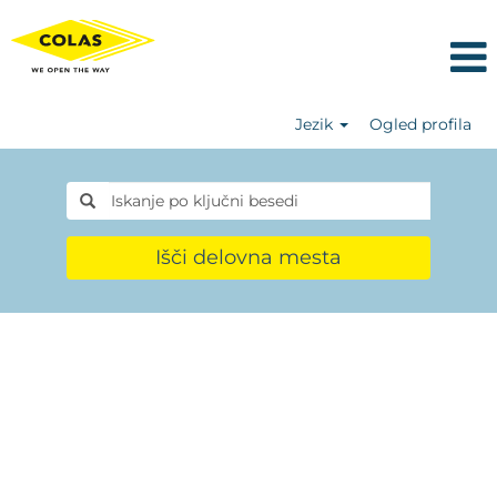
Jezik
Ogled profila
Išči delovna mesta