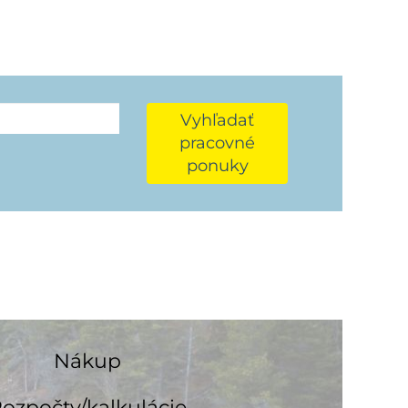
Vyhľadať
pracovné
ponuky
Nákup
ozpočty/kalkulácie