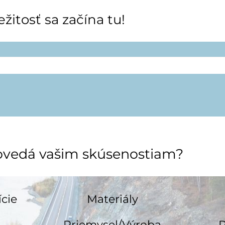
ežitosť sa začína tu!
povedá vašim skúsenostiam?
ície
Materiály
Priemysel/Výroba
R