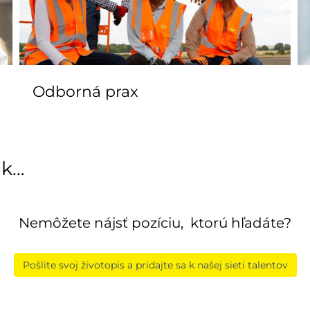
Odborná prax
ak…
Nemôžete nájsť pozíciu, ktorú hľadáte?
Pošlite svoj životopis a pridajte sa k našej sieti talentov