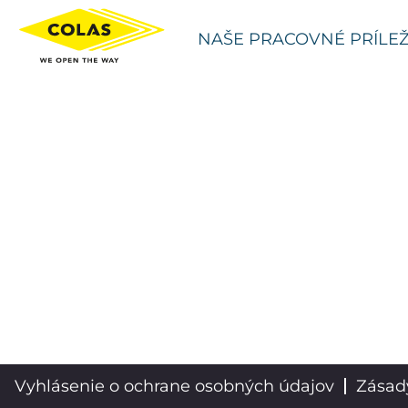
Studies/Surveying/Estimating SK
NAŠE PRACOVNÉ PRÍLEŽ
Vyhlásenie o ochrane osobných údajov
Zásad