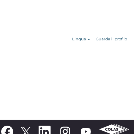
Lingua
Guarda il profilo
S
S
S
S
S
i
i
i
i