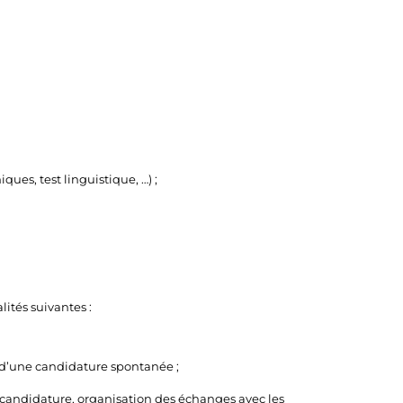
es, test linguistique, …) ;
ités suivantes :
e d’une candidature spontanée ;
a candidature, organisation des échanges avec les