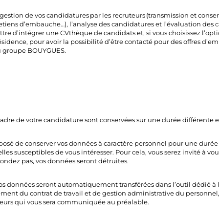
gestion de vos candidatures par les recruteurs (transmission et conse
etiens d’embauche…), l’analyse des candidatures et l’évaluation des 
tre d’intégrer une CVthèque de candidats et, si vous choisissez l’op
idence, pour avoir la possibilité d’être contacté pour des offres d’emp
 du groupe BOUYGUES.
cadre de votre candidature sont conservées sur une durée différente 
a proposé de conserver vos données à caractère personnel pour une du
les susceptibles de vous intéresser. Pour cela, vous serez invité à vou
ondez pas, vos données seront détruites.
vos données seront automatiquement transférées dans l’outil dédié à l
ment du contrat de travail et de gestion administrative du personnel,
teurs qui vous sera communiquée au préalable.