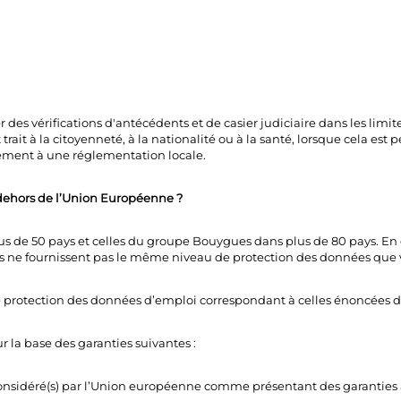
des vérifications d'antécédents et de casier judiciaire dans les limites 
rait à la citoyenneté, à la nationalité ou à la santé, lorsque cela est
rmément à une réglementation locale.
 dehors de l’Union Européenne ?
lus de 50 pays et celles du groupe Bouygues dans plus de 80 pays. E
ains ne fournissent pas le même niveau de protection des données que v
rotection des données d’emploi correspondant à celles énoncées da
r la base des garanties suivantes :
onsidéré(s) par l’Union européenne comme présentant des garanties ad