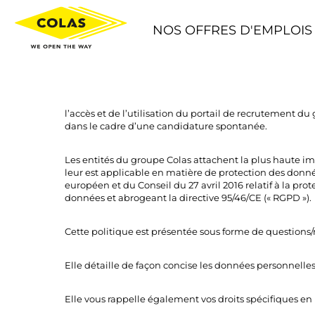
NOS OFFRES D'EMPLOIS
Chers candidats,
Nous avons le plaisir de vous présenter notre politiq
l’accès et de l’utilisation du portail de recrutement 
dans le cadre d’une candidature spontanée.
Les entités du groupe Colas attachent la plus haute im
leur est applicable en matière de protection des donné
européen et du Conseil du 27 avril 2016 relatif à la pr
données et abrogeant la directive 95/46/CE (« RGPD »).
Cette politique est présentée sous forme de questions/
Elle détaille de façon concise les données personnelles
Elle vous rappelle également vos droits spécifiques en