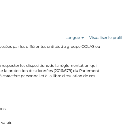
Langue
Visualiser le profil
e nous sommes amenés à traiter dans le cadre de
oposées par les différentes entités du groupe COLAS ou
 respecter les dispositions de la règlementation qui
sur la protection des données (2016/679) du Parlement
caractère personnel et à la libre circulation de ces
ons.
valoir.