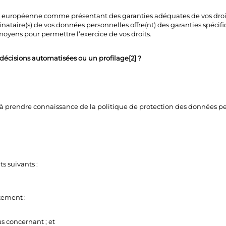
 européenne comme présentant des garanties adéquates de vos droits et
inataire(s) de vos données personnelles offre(nt) des garanties spécifiq
yens pour permettre l’exercice de vos droits.
 décisions automatisées ou un profilage[2] ?
ons à prendre connaissance de la politique de protection des données
s suivants :
tement :
s concernant ; et