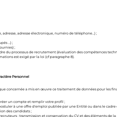
 adresse, adresse électronique, numéro de téléphone…) ;
pés …) ;
ournies) ;
adre du processus de recrutement (évaluation des compétences techniqu
ations est exigé par la loi (cf paragraphe 8).
aractère Personnel
ique concernée a mis en œuvre ce traitement de données pour les final
éer un compte et remplir votre profil ;
postuler à une offre d'emploi publiée par une Entité ou dans le cadr
ion des candidats ;
 recruteurs : transmission et conservation du CV et des éléments de l