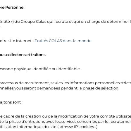
ère Personnel
l’Entité ») du Groupe Colas qui recrute et qui en charge de déterminer
.
otre site internet :
Entités COLAS dans le monde
s collectons et traitons
rsonne physique identifiée ou identifiable.
 processus de recrutement, seules les informations personnelles stric
onnelles vous seront demandées pendant la phase de sélection.
itons sont :
cadre de la création ou de la modification de votre compte utilisate
 la phase d’entretiens avec les services concernés par le recrutemen
isation informatique du site (adresse IP, cookies…).