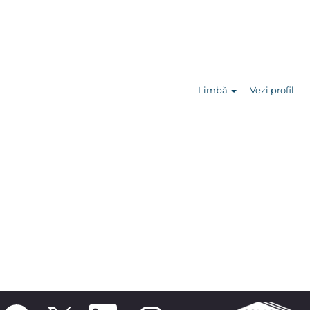
Căutare
posturi
Limbă
Vezi profil
S
S
S
S