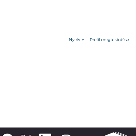
Állásajánlatok
keresése
Nyelv
Profil megtekintése
Ú
Ú
Ú
Ú