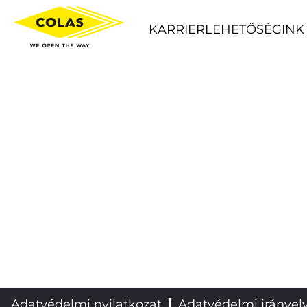
KARRIERLEHETŐSÉGINK
Adatvédelmi nyilatkozat
Adatvédelmi irányel