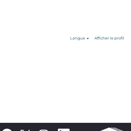
Rechercher
des offres
d’emploi
Langue
Afficher le profil
S
S
S
S