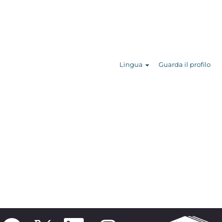
Cerca nelle
offerte
Lingua
Guarda il profilo
S
S
S
S