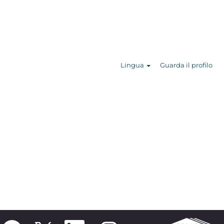
Cerca nelle
offerte
Lingua
Guarda il profilo
S
S
S
S