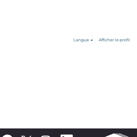
Rechercher
des offres
d’emploi
Langue
Afficher le profil
S
S
S
S