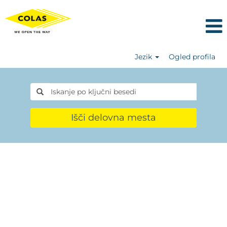
Jezik
Ogled profila
Išči delovna mesta