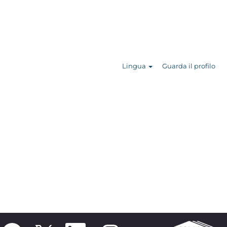
Cerca nelle
offerte
Lingua
Guarda il profilo
S
S
S
S