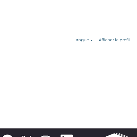
Rechercher
des offres
d’emploi
Langue
Afficher le profil
S
S
S
S