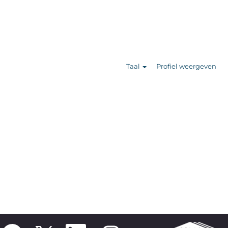
Zoek banen
Taal
Profiel weergeven
O
O
O
O