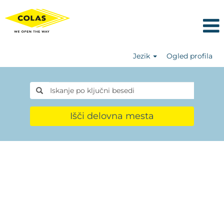
Jezik
Ogled profila
Išči delovna mesta