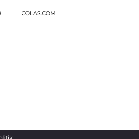
R
COLAS.COM
litik