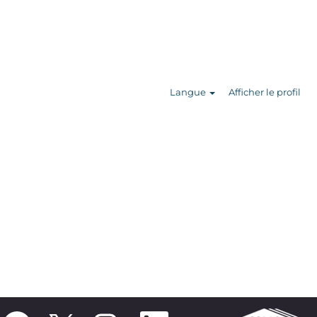
Rechercher
des offres
d’emploi
Langue
Afficher le profil
S
S
S
S