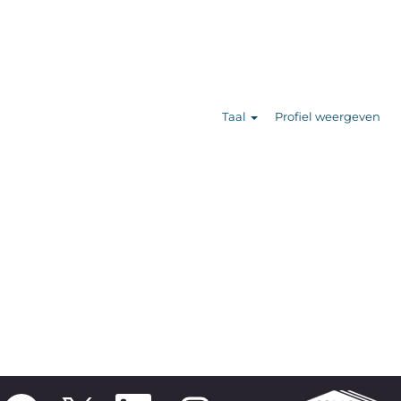
Zoek banen
Taal
Profiel weergeven
O
O
O
O