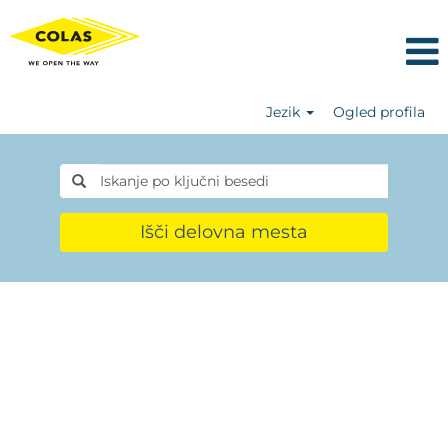
Jezik
Ogled profila
Išči delovna mesta