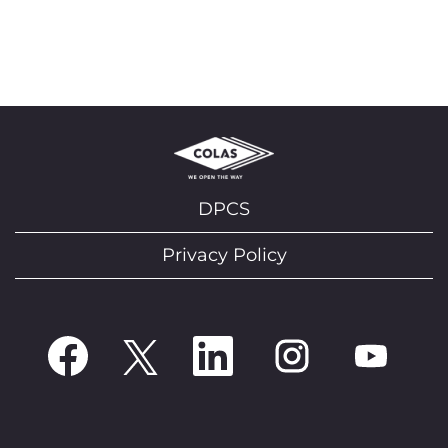
DPCS
Privacy Policy
O
O
O
O
O
p
p
p
p
p
e
e
e
e
e
n
n
n
n
n
s
s
s
s
s
i
i
i
i
i