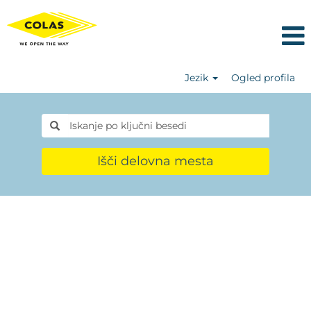
Jezik
Ogled profila
Išči delovna mesta