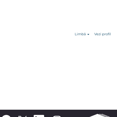
Căutare
posturi
Limbă
Vezi profil
S
S
S
S