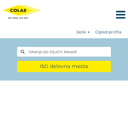
Jezik
Ogled profila
Išči delovna mesta