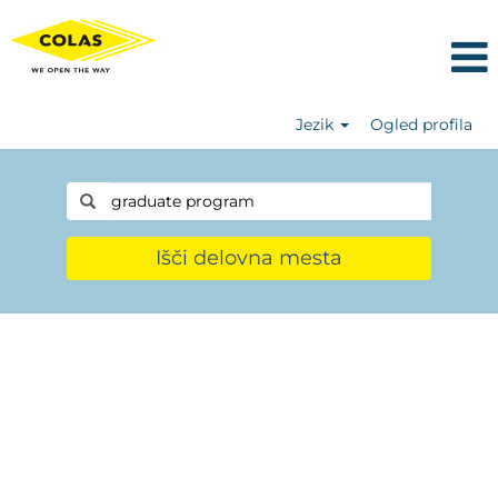
Jezik
Ogled profila
Išči delovna mesta