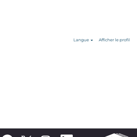
Rechercher
des offres
d’emploi
Langue
Afficher le profil
S
S
S
S