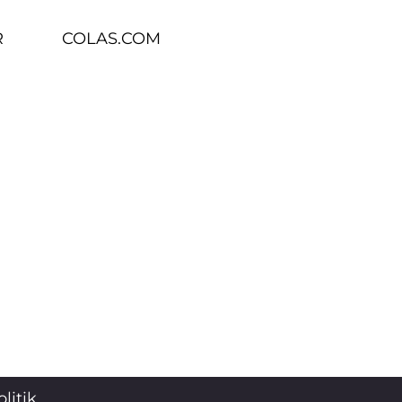
R
COLAS.COM
litik