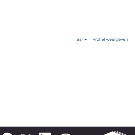
Zoek banen
Taal
Profiel weergeven
O
O
O
O