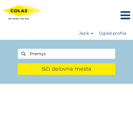
Jezik
Ogled profila
Išči delovna mesta