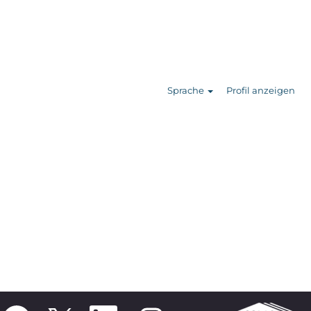
Stellen
suchen
Sprache
Profil anzeigen
W
W
W
W