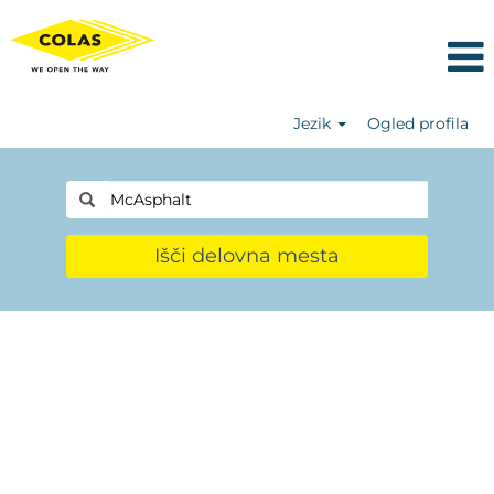
Jezik
Ogled profila
Išči delovna mesta