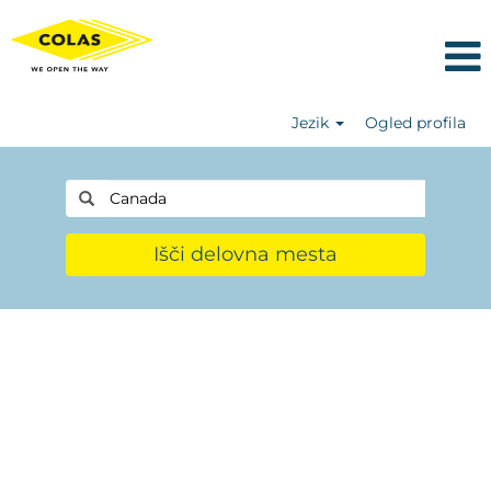
Jezik
Ogled profila
Išči delovna mesta