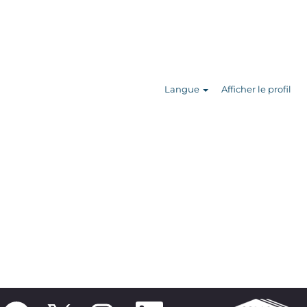
Rechercher
des offres
d’emploi
Langue
Afficher le profil
S
S
S
S