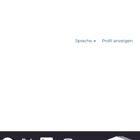
Stellen
suchen
Sprache
Profil anzeigen
W
W
W
W