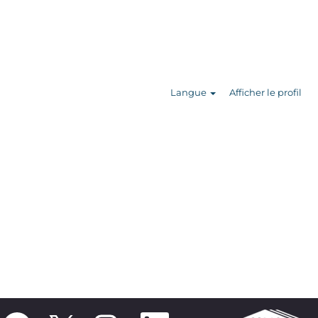
Rechercher
des offres
d’emploi
Langue
Afficher le profil
S
S
S
S